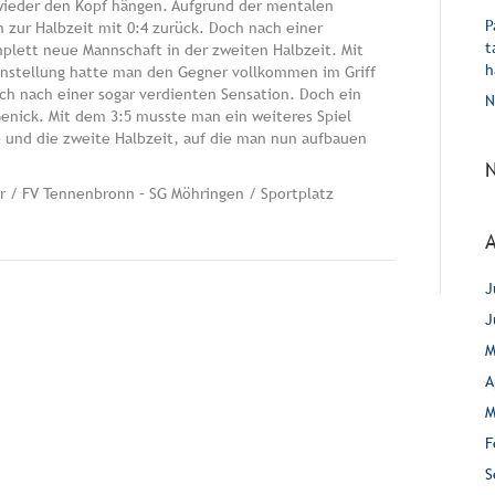
wieder den Kopf hängen. Aufgrund der mentalen
P
 zur Halbzeit mit 0:4 zurück. Doch nach einer
t
plett neue Mannschaft in der zweiten Halbzeit. Mit
h
instellung hatte man den Gegner vollkommen im Griff
och nach einer sogar verdienten Sensation. Doch ein
N
Genick. Mit dem 3:5 musste man ein weiteres Spiel
le und die zweite Halbzeit, auf die man nun aufbauen
hr / FV Tennenbronn – SG Möhringen / Sportplatz
J
J
M
A
M
F
S