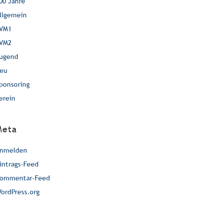
00 Jahre
llgemein
VM1
VM2
ugend
eu
ponsoring
erein
Meta
nmelden
intrags-Feed
ommentar-Feed
ordPress.org