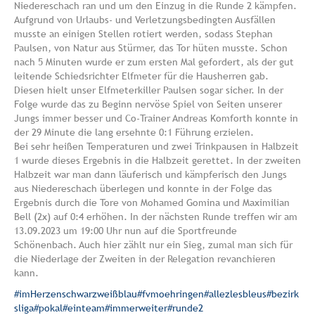
Niedereschach ran und um den Einzug in die Runde 2 kämpfen.
Aufgrund von Urlaubs- und Verletzungsbedingten Ausfällen
musste an einigen Stellen rotiert werden, sodass Stephan
Paulsen, von Natur aus Stürmer, das Tor hüten musste. Schon
nach 5 Minuten wurde er zum ersten Mal gefordert, als der gut
leitende Schiedsrichter Elfmeter für die Hausherren gab.
Diesen hielt unser Elfmeterkiller Paulsen sogar sicher. In der
Folge wurde das zu Beginn nervöse Spiel von Seiten unserer
Jungs immer besser und Co-Trainer Andreas Komforth konnte in
der 29 Minute die lang ersehnte 0:1 Führung erzielen.
Bei sehr heißen Temperaturen und zwei Trinkpausen in Halbzeit
1 wurde dieses Ergebnis in die Halbzeit gerettet. In der zweiten
Halbzeit war man dann läuferisch und kämpferisch den Jungs
aus Niedereschach überlegen und konnte in der Folge das
Ergebnis durch die Tore von Mohamed Gomina und Maximilian
Bell (2x) auf 0:4 erhöhen. In der nächsten Runde treffen wir am
13.09.2023 um 19:00 Uhr nun auf die Sportfreunde
Schönenbach. Auch hier zählt nur ein Sieg, zumal man sich für
die Niederlage der Zweiten in der Relegation revanchieren
kann.
#imHerzenschwarzweißblau
#fvmoehringen
#allezlesbleus
#bezirk
sliga
#pokal
#einteam
#immerweiter
#runde2