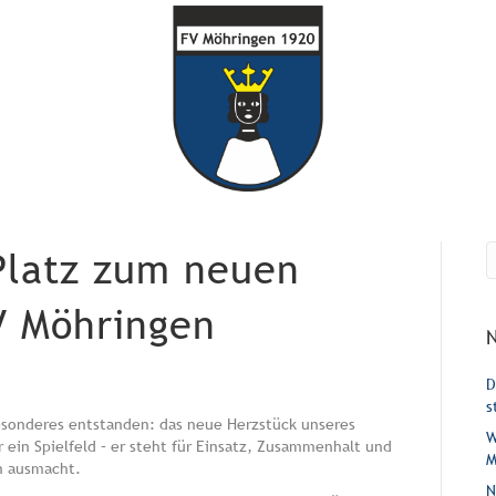
Platz zum neuen
V Möhringen
D
s
Besonderes entstanden: das neue Herzstück unseres
W
r ein Spielfeld – er steht für Einsatz, Zusammenhalt und
M
en ausmacht.
N