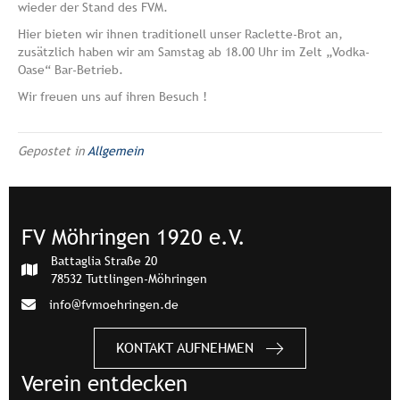
wieder der Stand des FVM.
Hier bieten wir ihnen traditionell unser Raclette-Brot an,
zusätzlich haben wir am Samstag ab 18.00 Uhr im Zelt „Vodka-
Oase“ Bar-Betrieb.
Wir freuen uns auf ihren Besuch !
Gepostet in
Allgemein
FV Möhringen 1920 e.V.
Battaglia Straße 20
78532 Tuttlingen-Möhringen
info@fvmoehringen.de
KONTAKT AUFNEHMEN
Verein entdecken